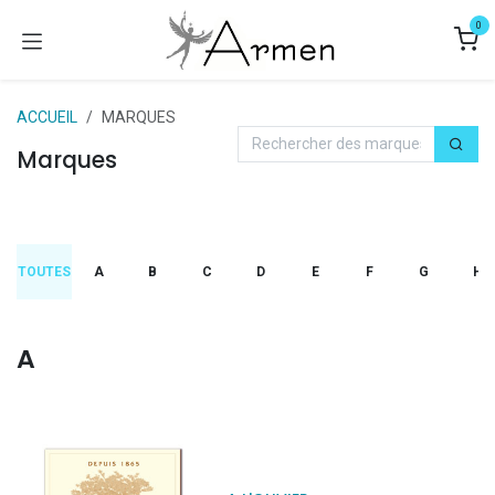
Se rendre au contenu
0
ACCUEIL
MARQUES
Marques
TOUTES
A
B
C
D
E
F
G
H
A