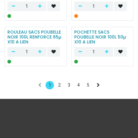
ROULEAU SACS POUBELLE
POCHETTE SACS
NOIR 100L RENFORCE 65µ
POUBELLE NOIR 100L 50µ
X10 A LIEN
X10 A LIEN
1
2
3
4
5