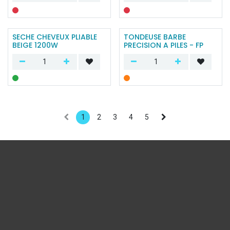
SECHE CHEVEUX PLIABLE
TONDEUSE BARBE
BEIGE 1200W
PRECISION A PILES - FP
1
2
3
4
5