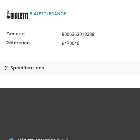
BIALETTI FRANCE
Gencod
8006363018388
Référence
6470040
Specifications