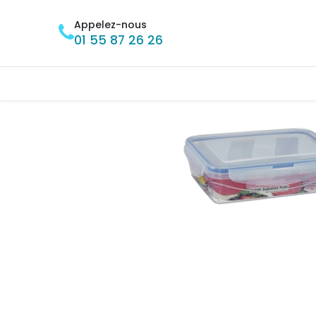
Se rendre au contenu
Appelez-nous
01 55 87 26 26
Accueil
BRICOLAGE
MÉNAGE