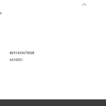
es
8691459479008
6410051