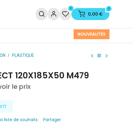
0
0
0,00
€
NOUVEAUTÉS
ION
PLASTIQUE
ECT 120X185X50 M479
oir le prix
ant
la liste de souhaits
Partager