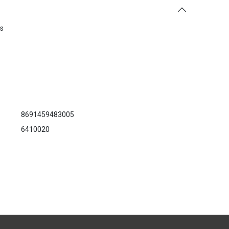
es
8691459483005
6410020