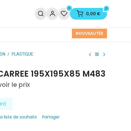
0
0
0,00
€
NOUVEAUTÉS
ION
PLASTIQUE
 CARREE 195X195X85 M483
oir le prix
ant
la liste de souhaits
Partager