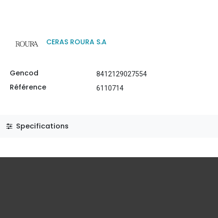
CERAS ROURA S.A
Gencod
8412129027554
Référence
6110714
Specifications