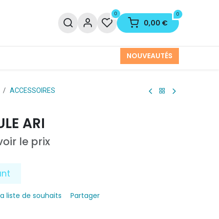
0
0
0,00
€
NOUVEAUTÉS
ACCESSOIRES
LE ARI
oir le prix
ant
la liste de souhaits
Partager