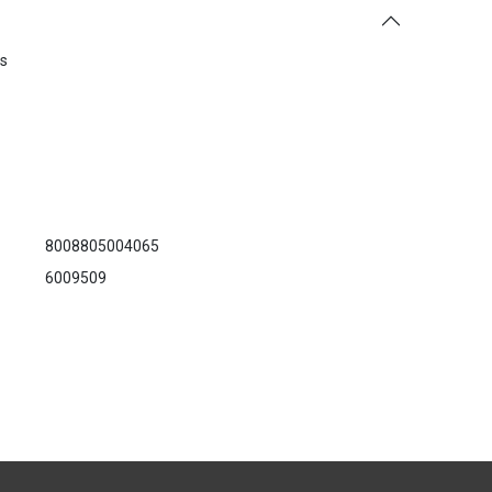
es
8008805004065
6009509