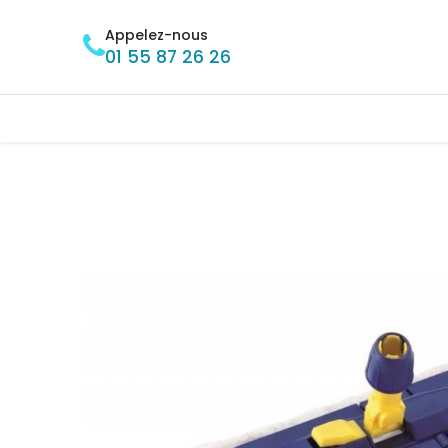
Se rendre au contenu
Appelez-nous
01 55 87 26 26
Accueil
BRICOLAGE
MÉNAGE