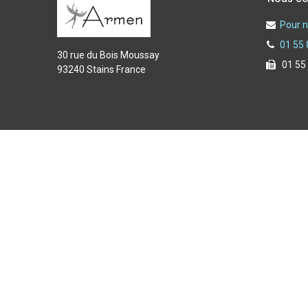
Pour n
01 55 
30 rue du Bois Moussay
01 55
93240 Stains France
Copyright © 2025 Armen spécialiste de l'équipement du f