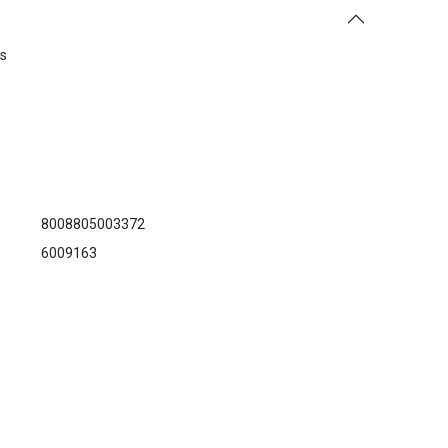
es
8008805003372
6009163