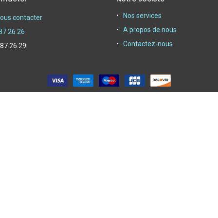
Nos services
ous contacter
A propos de nous
87 26 26
Contactez-nous
 87 26 29
oyer depuis 1950|
Powerby Alliasys