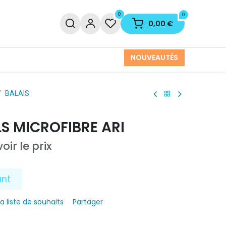
0
0
0,00
€
NOUVEAUTÉS
BALAIS
LS MICROFIBRE ARI
oir le prix
ant
la liste de souhaits
Partager