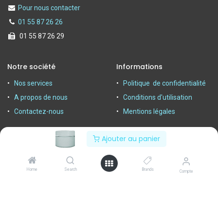
Pour nous contacter
01 55 87 26 26
01 55 87 26 29
Notre société
Informations
Nos services
Politique de confidentialité
A propos de nous
Conditions d'utilisation
Contactez-nous
Mentions légales
Ajouter au panier
Home
Search
Brands
Compte
Copyright © 2025 Armen spécialiste de l'équipement du foyer
depuis 1950|
Powerby Alliasys