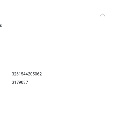
es
3261544205062
3179037