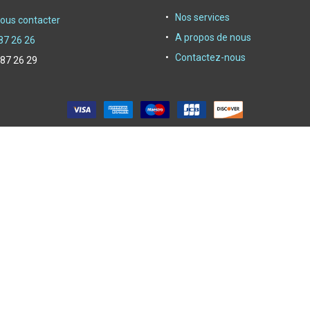
Nos services
ous contacter
A propos de nous
87 26 26
Contactez-nous
 87 26 29
oyer depuis 1950|
Powerby Alliasys