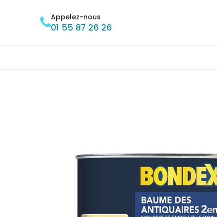
Se rendre au contenu
Appelez-nous
01 55 87 26 26
Accueil
BRICOLAGE
MÉNAGE