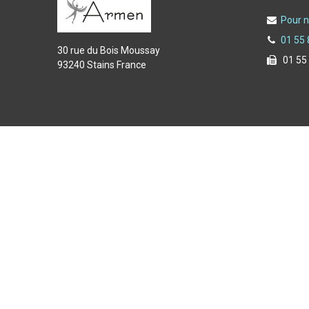
Pour n
01 55 
30 rue du Bois Moussay
01 55
93240 Stains France
Copyright © 2025 Armen spécialiste de l'équipement du f