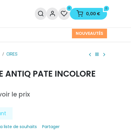
0
0
0,00
€
NOUVEAUTÉS
CIRES
 ANTIQ PATE INCOLORE
oir le prix
ant
la liste de souhaits
Partager