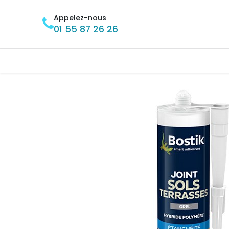
Se rendre au contenu
Appelez-nous
01 55 87 26 26
Accueil
BRICOLAGE
MÉNAGE