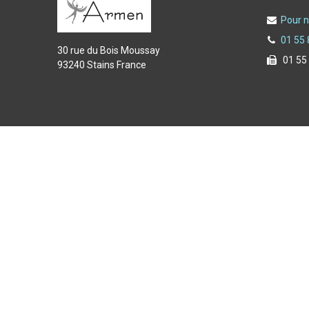
Pour n
01 55 
30 rue du Bois Moussay
01 55
93240 Stains France
Copyright © 2025 Armen spécialiste de l'équipement du f