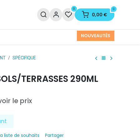
0
0
0,00
€
NOUVEAUTÉS
INT
SPÉCIFIQUE
SOLS/TERRASSES 290ML
oir le prix
ant
la liste de souhaits
Partager