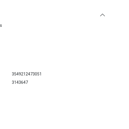
es
3549212473051
3143647