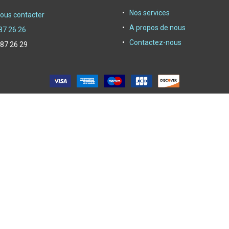
Nos services
ous contacter
A propos de nous
87 26 26
Contactez-nous
 87 26 29
oyer depuis 1950|
Powerby Alliasys