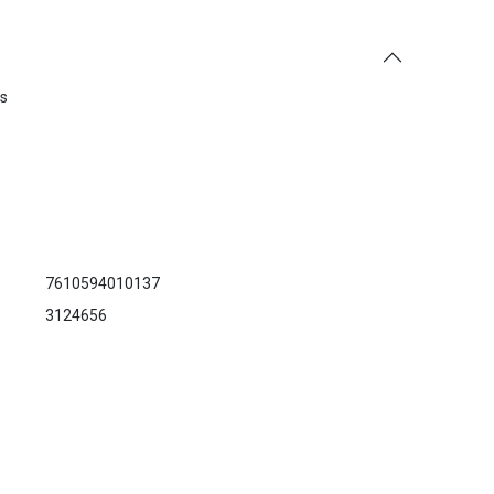
es
7610594010137
3124656