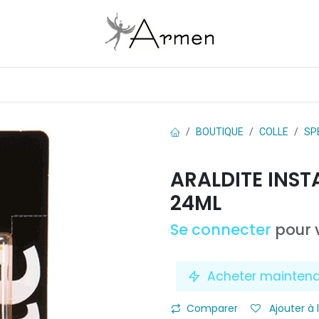
Boutique
Les marques
Contactez-nous
BOUTIQUE
COLLE
SP
ARALDITE INST
24ML
Se connecter
pour v
Acheter mainten
Comparer
Ajouter à 