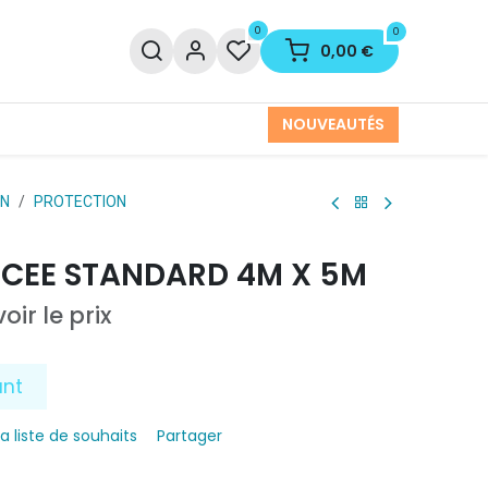
0
0
0,00
€
NOUVEAUTÉS
ON
PROTECTION
CEE STANDARD 4M X 5M
oir le prix
ant
la liste de souhaits
Partager