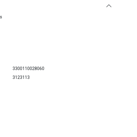
es
3300110028060
3123113