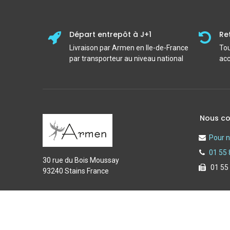
Départ entrepôt à J+1
Re
Livraison par Armen en Ile-de-France
Tou
par transporteur au niveau national
acc
Nous co
Pour n
01 55 
30 rue du Bois Moussay
01 55
93240 Stains France