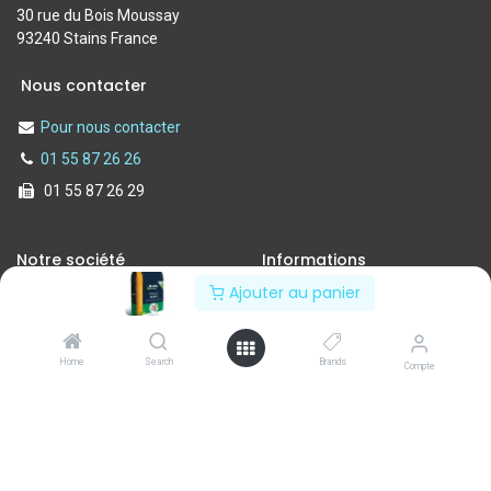
30 rue du Bois Moussay
93240 Stains France
Nous contacter
Pour nous contacter
01 55 87 26 26
01 55 87 26 29
Notre société
Informations
Ajouter au panier
Nos services
Politique de confidentialité
A propos de nous
Conditions d'utilisation
Contactez-nous
Mentions légales
Home
Search
Brands
Compte