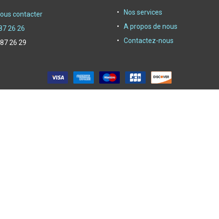
Nos services
ous contacter
A propos de nous
87 26 26
Contactez-nous
 87 26 29
oyer depuis 1950|
Powerby Alliasys