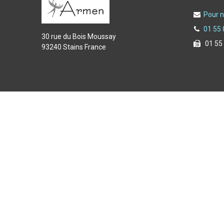
Pour n
01 55 
30 rue du Bois Moussay
01 55
93240 Stains France
Copyright © 2025 Armen spécialiste de l'équipement du f