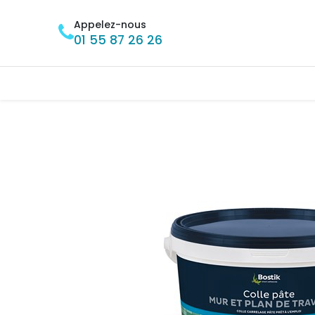
Se rendre au contenu
Appelez-nous
01 55 87 26 26
Accueil
BRICOLAGE
MÉNAGE