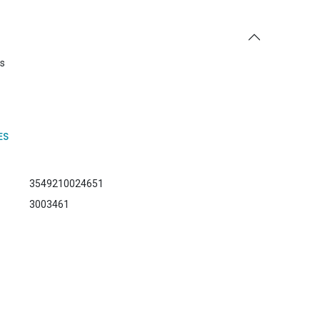
es
ES
3549210024651
3003461