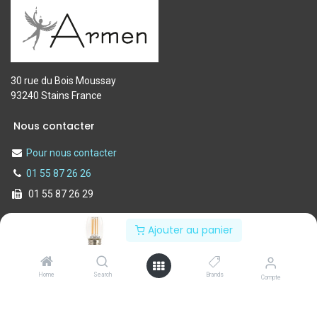
30 rue du Bois Moussay
93240 Stains France
Nous contacter
Pour nous contacter
01 55 87 26 26
01 55 87 26 29
Ajouter au panier
Notre société
Informations
Nos services
Politique de confidentialité
Home
Search
Brands
Compte
A propos de nous
Conditions d'utilisation
Contactez-nous
Mentions légales