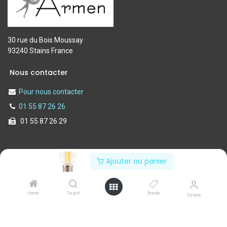
30 rue du Bois Moussay
93240 Stains France
Nous contacter
Pour nous contacter
01 55 87 26 26
01 55 87 26 29
Notre société
Informations
Ajouter au panier
Nos services
Politique de confidentialité
A propos de nous
Conditions d'utilisation
Home
Search
Brands
Compte
Contactez-nous
Mentions légales