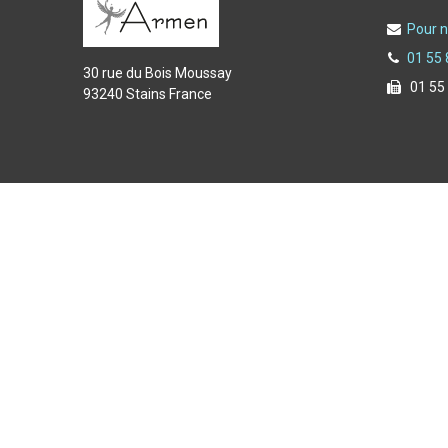
Pour n
01 55 
30 rue du Bois Moussay
01 55
93240 Stains France
Copyright © 2025 Armen spécialiste de l'équipement du f