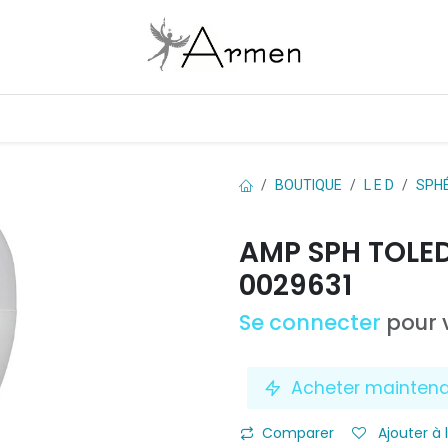
Boutique
Les marques
Contactez-nous
BOUTIQUE
L E D
SPH
AMP SPH TOLED
0029631
Se connecter
pour v
Acheter mainten
Comparer
Ajouter à 