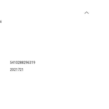
es
5410288296319
2021721