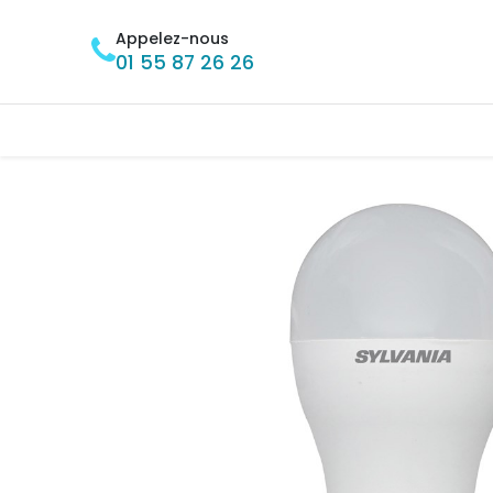
Se rendre au contenu
Appelez-nous
01 55 87 26 26
Accueil
BRICOLAGE
MÉNAGE