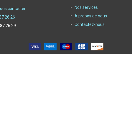
Nos services
ous contacter
A propos de nous
87 26 26
Contactez-nous
 87 26 29
oyer depuis 1950|
Powerby Alliasys