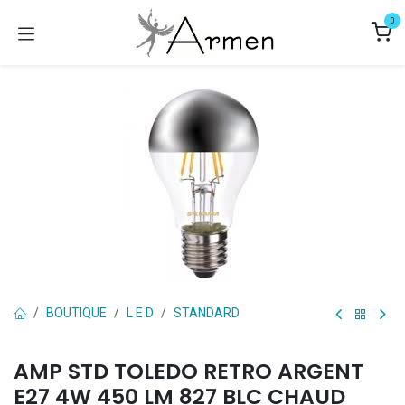
Se rendre au contenu
0
BOUTIQUE
L E D
STANDARD
AMP STD TOLEDO RETRO ARGENT
E27 4W 450 LM 827 BLC CHAUD