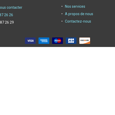
Nos services
ous contacter
A propos de nous
87 26 26
Contactez-nous
 87 26 29
oyer depuis 1950|
Powerby Alliasys