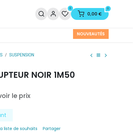
0
0
0,00
€
NOUVEAUTÉS
ES
SUSPENSION
UPTEUR NOIR 1M50
oir le prix
ant
la liste de souhaits
Partager