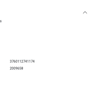
es
3760112741174
2009658