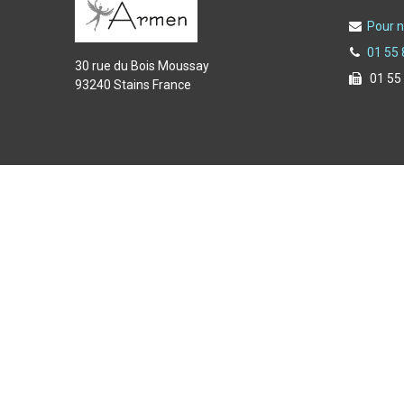
Pour n
01 55 
30 rue du Bois Moussay
01 55
93240 Stains France
Copyright © 2025 Armen spécialiste de l'équipement du f