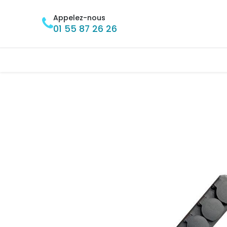
Se rendre au contenu
Appelez-nous
01 55 87 26 26
Accueil
BRICOLAGE
MÉNAGE