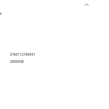
es
3760112740931
2000058