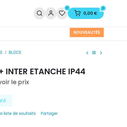
0
0
0,00
€
NOUVEAUTÉS
ES
BLOCS
 + INTER ETANCHE IP44
oir le prix
ant
la liste de souhaits
Partager