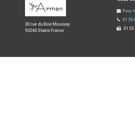
Pour n
01 55 
30 rue du Bois Moussay
01 55
93240 Stains France
Copyright © 2025 Armen spécialiste de l'équipement du f