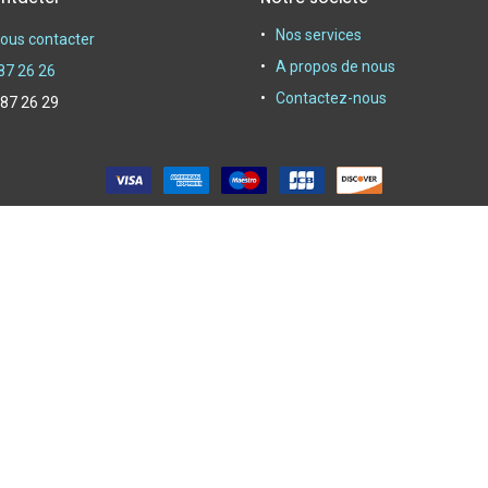
Nos services
ous contacter
A propos de nous
87 26 26
Contactez-nous
 87 26 29
oyer depuis 1950|
Powerby Alliasys