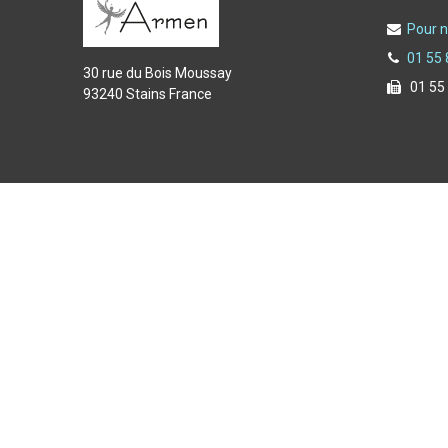
Pour n
01 55 
30 rue du Bois Moussay
01 55
93240 Stains France
Copyright © 2025 Armen spécialiste de l'équipement du f