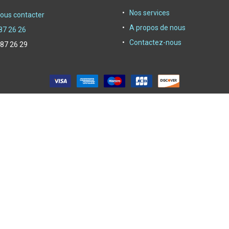
Nos services
ous contacter
A propos de nous
87 26 26
Contactez-nous
 87 26 29
oyer depuis 1950|
Powerby Alliasys