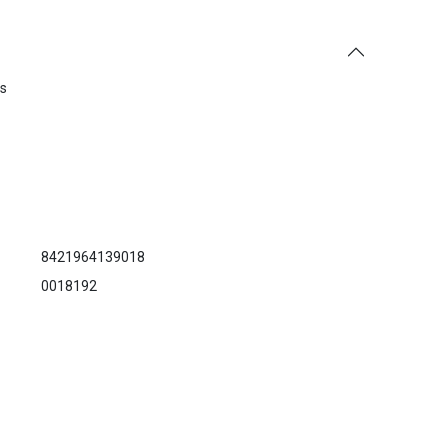
es
8421964139018
0018192