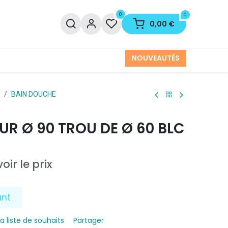
0
0
0,00
€
NOUVEAUTÉS
BAIN DOUCHE
R Ø 90 TROU DE Ø 60 BLC
oir le prix
ant
la liste de souhaits
Partager