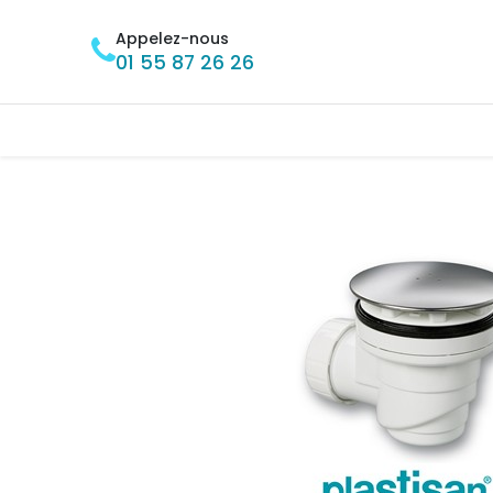
Se rendre au contenu
Appelez-nous
01 55 87 26 26
Accueil
BRICOLAGE
MÉNAGE