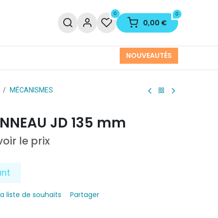
0
0
0,00
€
NOUVEAUTÉS
MÉCANISMES
 ANNEAU JD 135 mm
oir le prix
ant
la liste de souhaits
Partager