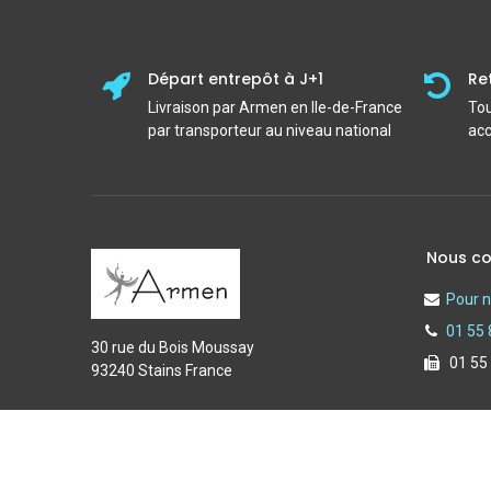
Départ entrepôt à J+1
Re
Livraison par Armen en Ile-de-France
Tou
par transporteur au niveau national
acc
Nous co
Pour n
01 55 
30 rue du Bois Moussay
01 55
93240 Stains France