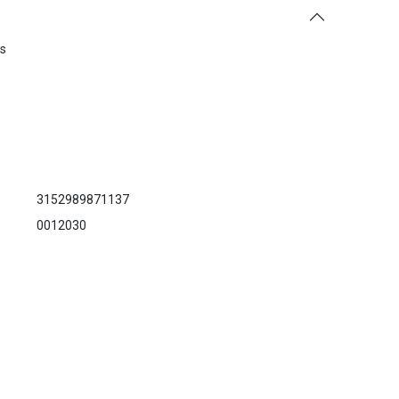
es
3152989871137
0012030