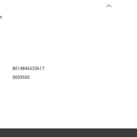
es
8014846533617
0009500