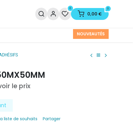
0
0
0,00
€
NOUVEAUTÉS
ADHÉSIFS
 50MX50MM
oir le prix
ant
la liste de souhaits
Partager