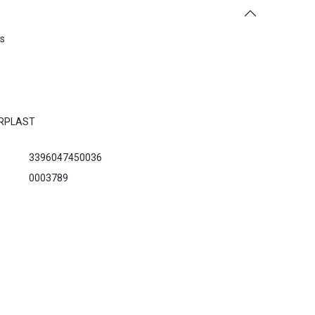
es
ERPLAST
3396047450036
0003789