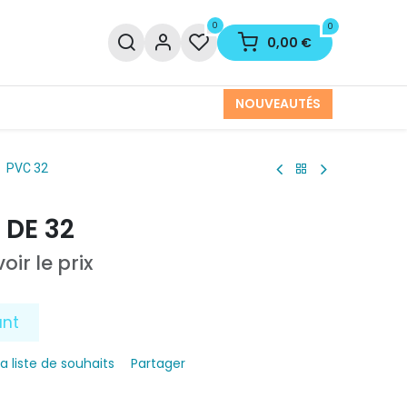
0
0
0,00
€
NOUVEAUTÉS
PVC 32
DE 32
oir le prix
ant
la liste de souhaits
Partager