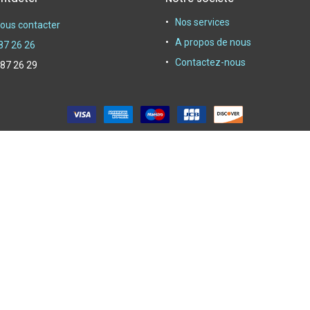
Nos services
ous contacter
A propos de nous
87 26 26
Contactez-nous
 87 26 29
oyer depuis 1950|
Powerby Alliasys