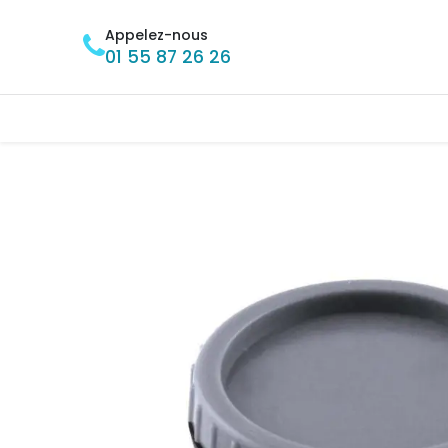
Se rendre au contenu
Appelez-nous
01 55 87 26 26
Accueil
BRICOLAGE
MÉNAGE