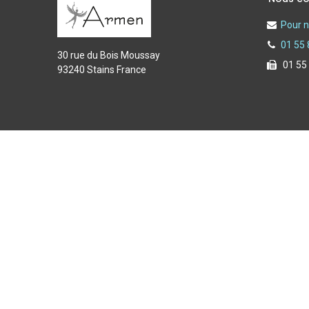
Pour n
01 55 
30 rue du Bois Moussay
01 55
93240 Stains France
Copyright © 2025 Armen spécialiste de l'équipement du f